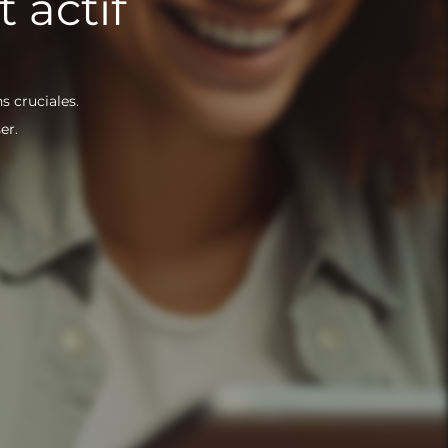
 actif
s cruciales.
er.