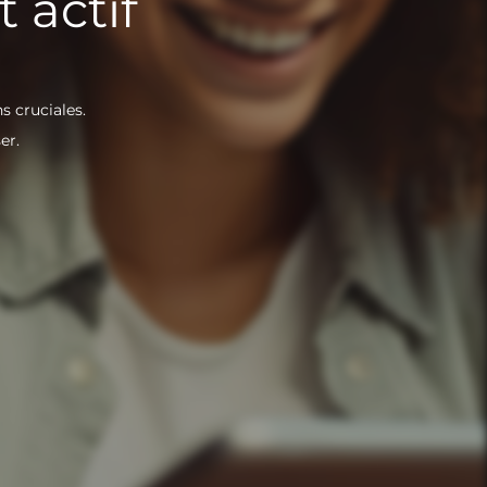
 actif
s cruciales.
er.